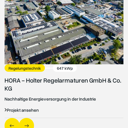
F
P
Di
P
Regelungstechnik
647 kWp
HORA - Holter Regelarmaturen GmbH & Co.
KG
Nachhaltige Energieversorgung in der Industrie
Projekt ansehen