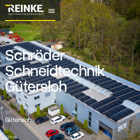
Schröder
Schneidtechnik
Gütersloh
Ort
Gütersloh
Firma