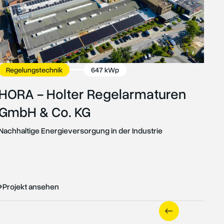
Regelungstechnik
647 kWp
HORA - Holter Regelarmaturen
GmbH & Co. KG
Elek
Aut
Nachhaltige Energieversorgung in der Industrie
Ph
Ein b
Proj
Projekt ansehen