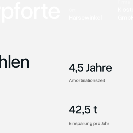
rpforte
Firma
Klost
Ort
Harsewinkel
Gmb
ahlen
4,5 Jahre
Amortisationszeit
42,5 t
Einsparung pro Jahr