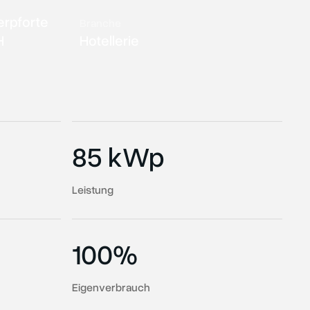
erpforte
Branche
H
Hotellerie
85 kWp
Leistung
100%
Eigenverbrauch